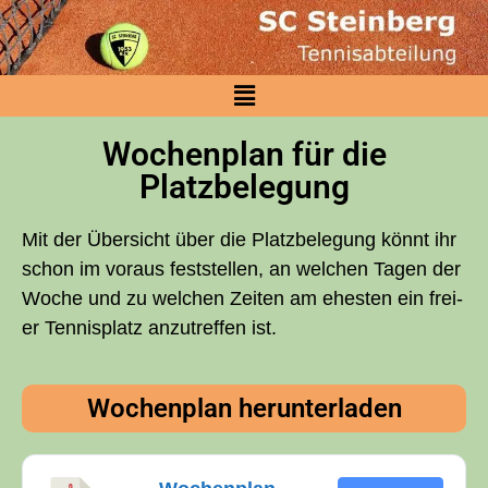
Wochen­plan für die
Platzbelegung
Mit der Über­sicht über die Platz­be­le­gung könnt ihr
schon im vor­aus fest­stel­len, an wel­chen Tagen der
Woche und zu wel­chen Zei­ten am ehes­ten ein frei­
er Ten­nis­platz anzu­tref­fen ist.
Wochen­plan herunterladen