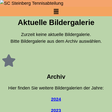
Aktu­el­le Bildergalerie
Zur­zeit kei­ne aktu­el­le Bil­der­ga­le­rie.
Bit­te Bil­der­ga­le­rie aus dem Archiv auswählen.
Archiv
Hier fin­den Sie wei­te­re Bil­der­ga­le­rien der Jahre:
2024
2023