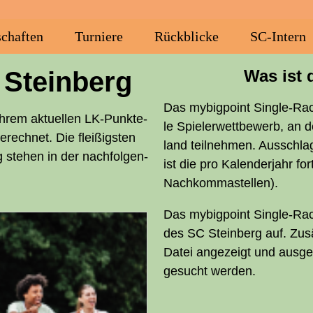
chaf­ten
Tur­nie­re
Rück­bli­cke
SC-Intern
Steinberg
Was ist 
Das mybig­point Sin­gle-Rac
hrem aktu­el­len LK-Punk­te­­
le Spie­ler­wett­be­werb, an 
ech­net. Die flei­ßigs­ten
land teil­neh­men. Aus­schla
 ste­hen in der nach­fol­gen­
ist die pro Kalen­der­jahr for
Nachkommastellen).
Das mybig­point Sin­gle-Race-
des
SC
Stein­berg auf. Zusä
Datei ange­zeigt und aus­ge
gesucht werden.