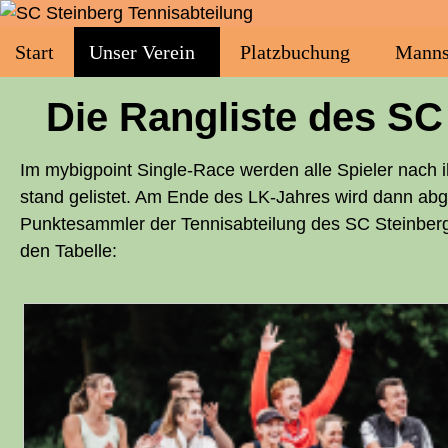
Start
Unser Ver­ein
Platz­bu­chung
Mann­s
Die Rang­lis­te des
SC
Im mybig­point Sin­gle-Race wer­den alle Spie­ler nach i
stand gelis­tet. Am Ende des LK-Jah­res wird dann abge­r
Punk­te­samm­ler der Tennis­abteilung des
SC
Stein­berg
den Tabelle: