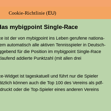
Coo­kie-Rich­t­­li­­nie (
EU
)
das mybig­point Single-Race
e ist der von mybig­point ins Leben geru­fe­ne natio­na­
dem auto­ma­tisch alle akti­ven Ten­nis­spie­ler in Deutsch­
g­ge­bend für die Posi­ti­on im mybig­point Sin­gle-Race
t­lau­fend addier­te Punkt­zahl (mit allen drei
Wid­get ist tages­ka­tu­ell und führt nur die Spie­ler
tz­lich kön­nen auch die Top 100 des Ver­eins als pdf-
­druckt oder die Top-Spie­ler eines ande­ren Ver­eins