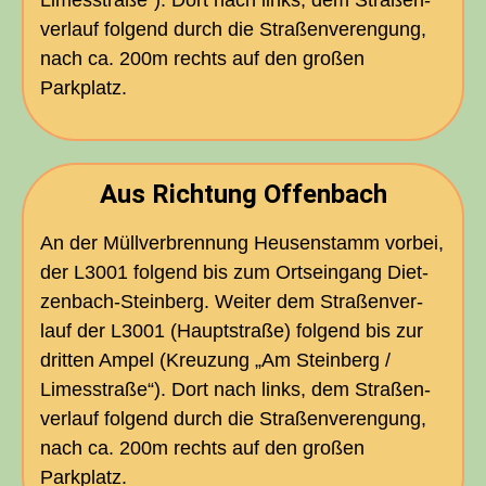
Limes­stra­ße“). Dort nach links, dem Stra­ßen­
ver­lauf fol­gend durch die Stra­ßen­ver­en­gung,
nach ca. 200m rechts auf den gro­ßen
Parkplatz.
Aus Rich­tung Offenbach
An der Müll­ver­bren­nung Heu­sen­stamm vor­bei,
der
L3001
fol­gend bis zum Orts­ein­gang Diet­
zen­bach-Stein­berg. Wei­ter dem Stra­ßen­ver­
lauf der
L3001
(Haupt­stra­ße) fol­gend bis zur
drit­ten Ampel (Kreu­zung „Am Stein­berg /
Limes­stra­ße“). Dort nach links, dem Stra­ßen­
ver­lauf fol­gend durch die Stra­ßen­ver­en­gung,
nach ca. 200m rechts auf den gro­ßen
Parkplatz.