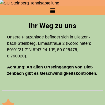
Ihr Weg zu uns
Unse­re Platz­an­la­ge befin­det sich in Diet­zen­
bach-Stein­berg, Limes­stra­ße 2 (Koor­di­na­ten:
50°01’31.7“N 8°47’24.1“E,
50.025475,
8.790020).
Ach­tung:
An allen Orts­ein­gän­gen von Diet­
zen­bach gibt es Geschwindigkeitskontrollen.