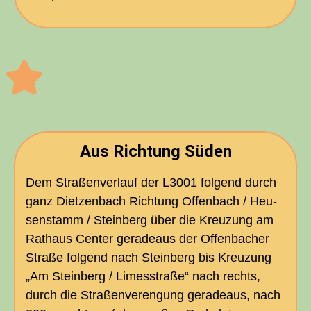
Aus Rich­tung Süden
Dem Stra­ßen­ver­lauf der
L3001
fol­gend durch
ganz Diet­zen­bach Rich­tung Offen­bach / Heu­
sen­stamm / Stein­berg über die Kreu­zung am
Rat­haus Cen­ter gera­de­aus der Offen­ba­cher
Stra­ße fol­gend nach Stein­berg bis Kreu­zung
„Am Stein­berg / Limes­stra­ße“ nach rechts,
durch die Stra­ßen­ver­en­gung gera­de­aus, nach