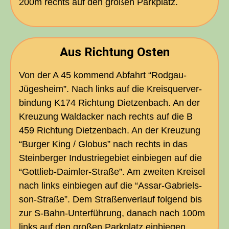
200m rechts auf den gro­ßen Parkplatz.
Aus Rich­tung Osten
Von der A 45 kom­mend Abfahrt “Rod­gau-
Jüges­heim”. Nach links auf die Kreis­quer­ver­
bin­dung
K174
Rich­tung Diet­zen­bach. An der
Kreu­zung Wald­acker nach rechts auf die B
459 Rich­tung Diet­zen­bach. An der Kreu­zung
“Bur­ger King / Glo­bus” nach rechts in das
Stein­ber­ger Indus­trie­ge­biet ein­bie­gen auf die
“Gott­lieb-Daim­ler-Stra­ße”. Am zwei­ten Krei­sel
nach links ein­bie­gen auf die “Assar-Gabri­els­
son-Stra­ße”. Dem Stra­ßen­ver­lauf fol­gend bis
zur S‑Bahn-Unter­füh­rung, danach nach 100m
links auf den gro­ßen Park­platz einbiegen.