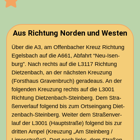
Aus Rich­tung Nor­den und Westen
Über die
A3
, am Offen­ba­cher Kreuz Rich­tung
Egels­bach auf die
A661
, Abfahrt “Neu-Isen­­
burg”. Nach rechts auf die
L3117
Rich­tung
Diet­zen­bach, an der nächs­ten Kreu­zung
(Forst­haus Gra­ven­bruch) gera­de­aus. An der
fol­gen­den Kreu­zung rechts auf die
L3001
Rich­tung Diet­zen­bach-Stein­berg. Dem Stra­
ßen­ver­lauf fol­gend bis zum Orts­ein­gang Diet­
zen­bach-Stein­berg. Wei­ter dem Stra­ßen­ver­
lauf der
L3001
(Haupt­stra­ße) fol­gend bis zur
drit­ten Ampel (Kreu­zung „Am Stein­berg /