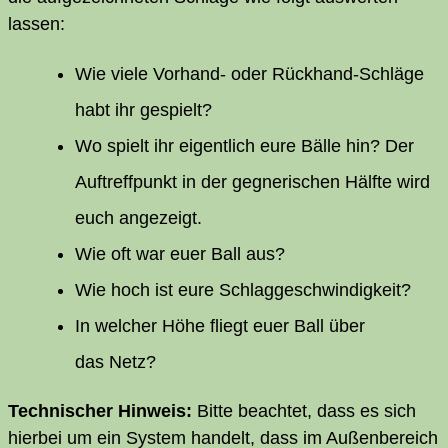
lassen:
Wie vie­le Vor­hand- oder Rück­hand-Schlä­ge
habt ihr gespielt?
Wo spielt ihr eigent­lich eure Bäl­le hin? Der
Auf­treff­punkt in der geg­ne­ri­schen Hälf­te wird
euch angezeigt.
Wie oft war euer Ball aus?
Wie hoch ist eure Schlaggeschwindigkeit?
In wel­cher Höhe fliegt euer Ball über
das Netz?
Tech­ni­scher Hin­weis:
Bit­te beach­tet, dass es sich
hier­bei um ein Sys­tem han­delt, dass im Außen­be­reich