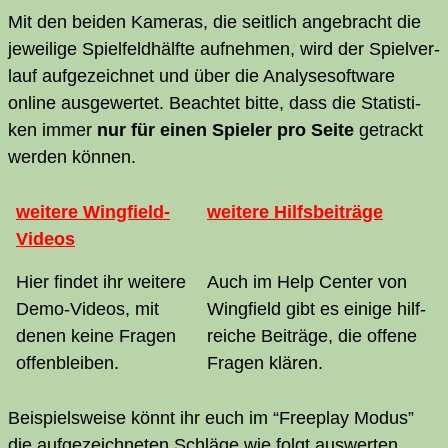
Mit den bei­den Kame­ras, die seit­lich ange­bracht die
jewei­li­ge Spiel­feld­hälf­te auf­neh­men, wird der Spiel­ver­
lauf auf­ge­zeich­net und über die Ana­ly­se­soft­ware
online aus­ge­wer­tet. Beach­tet bit­te, dass die Sta­tis­ti­
ken immer
nur für einen Spie­ler pro Sei­te
getrackt
wer­den können.
wei­te­re Wingfield-
wei­te­re Hilfsbeiträge
Videos
Hier fin­det ihr wei­te­re
Auch im Help Cen­ter von
Demo-Vide­os, mit
Wing­field gibt es eini­ge hilf­
denen kei­ne Fra­gen
rei­che Bei­trä­ge, die offe­ne
offenbleiben.
Fra­gen klären.
Bei­spiels­wei­se könnt ihr euch im “Free­play Modus”
die auf­ge­zeich­ne­ten Schlä­ge wie folgt aus­wer­ten