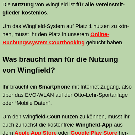
Die
Nut­zung
von Wing­field ist
für alle Ver­eins­mit­
glie­der kos­ten­los
.
Um das Wing­field-Sys­tem auf Platz 1 nut­zen zu kön­
nen, müsst ihr den Platz in unse­rem
Online-
Buchungs­sys­tem Court­boo­king
gebucht haben.
Was braucht man für die Nut­zung
von Wingfield?
Ihr braucht ein
Smart­phone
mit Inter­net Zugang, also
über das
EVO-WLAN
auf der Otto-Lehr-Sport­an­la­ge
oder “Mobi­le Daten”.
Um den Wing­field-Court nut­zen zu kön­nen, müsst ihr
euch zunächst die kos­ten­freie
Wing­field-App
aus
dem
Apple App Store
oder
Goog­le Play Store
her­