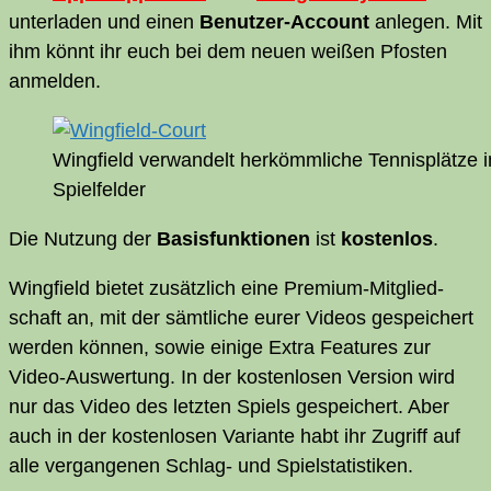
un­ter­la­den und einen
Benut­zer-Account
anle­gen. Mit
ihm könnt ihr euch bei dem neu­en wei­ßen Pfos­ten
anmelden.
Wing­field ver­wan­delt her­kömm­li­che Ten­nis­plät­ze 
Spielfelder
Die Nut­zung der
Basis­funk­tio­nen
ist
kos­ten­los
.
Wing­field bie­tet zusätz­lich eine Pre­mi­um-Mit­glied­
schaft an, mit der sämt­li­che eurer Vide­os gespei­chert
wer­den kön­nen, sowie eini­ge Extra Fea­tures zur
Video-Aus­wer­tung. In der kos­ten­lo­sen Ver­si­on wird
nur das Video des letz­ten Spiels gespei­chert. Aber
auch in der kos­ten­lo­sen Vari­an­te habt ihr Zugriff auf
alle ver­gan­ge­nen Schlag- und Spielstatistiken.