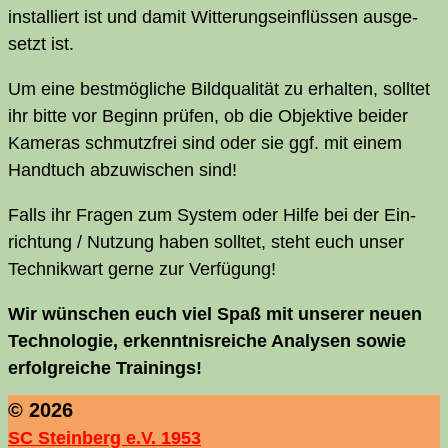
instal­liert ist und damit Wit­te­rungs­ein­flüs­sen aus­ge­
setzt ist.
Um eine best­mög­li­che Bild­qua­li­tät zu erhal­ten, soll­tet
ihr bit­te vor Beginn prü­fen, ob die Objek­ti­ve bei­der
Kame­ras schmutz­frei sind oder sie ggf. mit einem
Hand­tuch abzu­wi­schen sind!
Falls ihr Fra­gen zum Sys­tem oder Hil­fe bei der Ein­
rich­tung / Nut­zung haben soll­tet, steht euch unser
Tech­nik­wart ger­ne zur Verfügung!
Wir wün­schen euch viel Spaß mit unse­rer neu­en
Tech­no­lo­gie, erkennt­nis­rei­che Ana­ly­sen sowie
erfolg­rei­che Trainings!
© 2026
SC Steinberg e.V. 1953