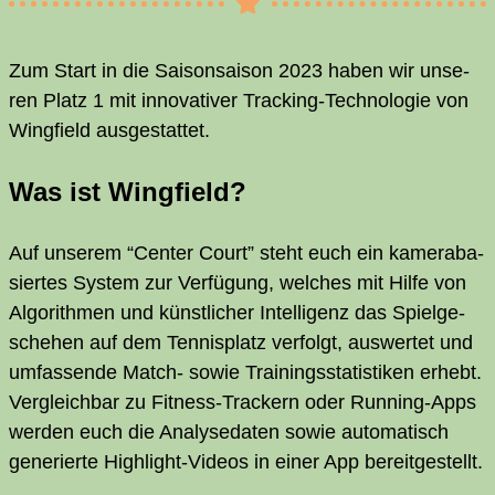
Zum Start in die Sai­son­sai­son 2023 haben wir unse­
ren Platz 1 mit inno­va­ti­ver Track­ing-Tech­no­lo­gie von
Wing­field ausgestattet.
Was ist Wingfield?
Auf unse­rem “Cen­ter Court” steht euch ein kame­ra­ba­
sier­tes Sys­tem zur Ver­fü­gung, wel­ches mit Hil­fe von
Algo­rith­men und künst­li­cher Intel­li­genz das Spiel­ge­
sche­hen auf dem Ten­nis­platz ver­folgt, aus­wer­tet und
umfas­sen­de Match- sowie Trai­nings­sta­tis­ti­ken erhebt.
Ver­gleich­bar zu Fit­ness-Tra­ckern oder Run­ning-Apps
wer­den euch die Ana­ly­se­da­ten sowie auto­ma­tisch
gene­rier­te High­light-Vide­os in einer App bereitgestellt.