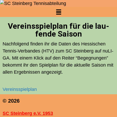
Vereins­spielplan für die lau­
fen­de Saison
Nach­fol­gend fin­den ihr die Daten des Hes­si­schen
Ten­nis-Ver­ban­des (
HTV
) zum
SC
Stein­berg auf nuLI­
GA. Mit einem Klick auf den Rei­ter “Begeg­nun­gen”
bekommt ihr den Spiel­plan für die aktu­el­le Sai­son mit
allen Ergeb­nis­sen angezeigt.
Ver­eins­spiel­plan
© 2026
SC Steinberg e.V. 1953