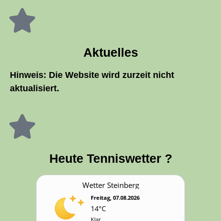
Aktu­el­les
Hin­weis: Die Web­site wird zur­zeit nicht
aktualisiert.
Heu­te Tenniswetter ?
Wet­ter Steinberg
Freitag, 07.08.2026
14°C
Klar