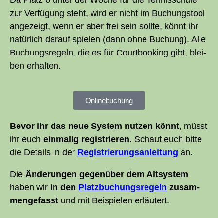
Da Platz 6 unter der Woche für die Ten­nis­schu­le
zur Ver­fü­gung steht, wird er nicht im Buchungs­tool
ange­zeigt, wenn er aber frei sein soll­te, könnt ihr
natür­lich dar­auf spie­len (dann ohne Buchung). Alle
Buchungs­re­geln, die es für Court­boo­king gibt, blei­
ben erhalten.
Online­buchung
Bevor ihr das neue Sys­tem nut­zen könnt
, müsst
ihr euch
ein­ma­lig regis­trie­ren
. Schaut euch bit­te
die Details in der
Regis­trie­rungs­an­lei­tung
an.
Die
Ände­run­gen gegen­über dem Alt­sys­tem
haben wir
in den
Platz­bu­chungs­re­geln
zusam­
men­ge­fasst
und mit Bei­spie­len erläutert.