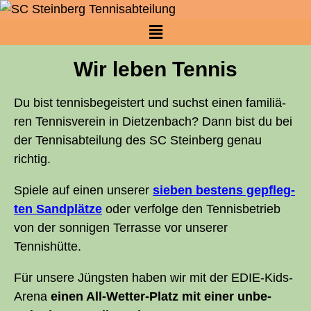
Wir leben Tennis
Du bist ten­nis­be­geis­tert und suchst einen fami­liä­
ren Ten­nis­ver­ein in Diet­zen­bach? Dann bist du bei
der Tennis­abteilung des
SC
Stein­berg genau
richtig.
Spie­le auf einen unse­rer
sie­ben bes­tens gepfleg­
ten Sand­plät­ze
oder ver­fol­ge den Ten­nis­be­trieb
von der son­ni­gen Ter­ras­se vor unse­rer
Tennishütte.
Für unse­re Jüngs­ten haben wir mit der EDIE-Kids-
Are­na
einen All-Wet­ter-Platz mit einer unbe­