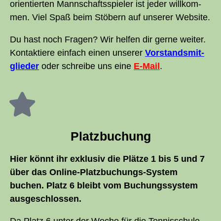
ori­en­tier­ten Mann­schafts­spie­ler ist jeder will­kom­
men. Viel Spaß beim Stö­bern auf unse­rer Website.
Du hast noch Fra­gen? Wir hel­fen dir ger­ne wei­ter.
Kon­tak­tie­re ein­fach einen unse­rer
Vor­stands­mit­
glie­der
oder schrei­be uns eine
E‑Mail
.
Platz­bu­chung
Hier könnt ihr exklu­siv die Plät­ze 1 bis 5 und 7
über das Online-Platz­bu­chungs-Sys­tem
buchen. Platz 6 bleibt vom Buchungs­sys­tem
ausgeschlossen.