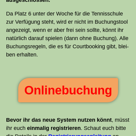
ausgeschlossen.
Da Platz 6 unter der Woche für die Ten­nis­schu­le
zur Ver­fü­gung steht, wird er nicht im Buchungs­tool
ange­zeigt, wenn er aber frei sein soll­te, könnt ihr
natür­lich dar­auf spie­len (dann ohne Buchung). Alle
Buchungs­re­geln, die es für Court­boo­king gibt, blei­
ben erhalten.
Online­buchung
Bevor ihr das neue Sys­tem nut­zen könnt
, müsst
ihr euch
ein­ma­lig regis­trie­ren
. Schaut euch bit­te