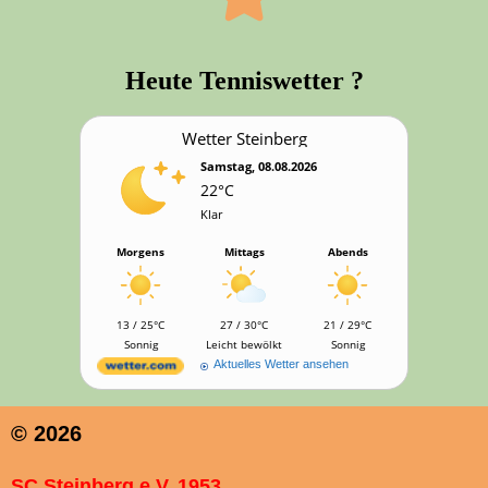
Heu­te Tenniswetter ?
Wet­ter Steinberg
Samstag, 08.08.2026
22°C
Klar
Morgens
Mittags
Abends
13 / 25°C
27 / 30°C
21 / 29°C
Sonnig
Leicht bewölkt
Sonnig
Aktuelles Wetter ansehen
© 2026
SC Steinberg e.V. 1953