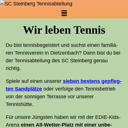
Wir leben Tennis
Du bist ten­nis­be­geis­tert und suchst einen fami­liä­
ren Ten­nis­ver­ein in Diet­zen­bach? Dann bist du bei
der Tennis­abteilung des
SC
Stein­berg genau
richtig.
Spie­le auf einen unse­rer
sie­ben bes­tens gepfleg­
ten Sand­plät­ze
oder ver­fol­ge den Ten­nis­be­trieb
von der son­ni­gen Ter­ras­se vor unse­rer
Tennishütte.
Für unse­re Jüngs­ten haben wir mit der EDIE-Kids-
Are­na
einen All-Wet­ter-Platz mit einer unbe­