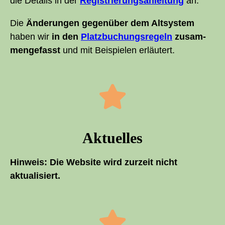
die Details in der
Regis­trie­rungs­an­lei­tung
an.
Die
Ände­run­gen gegen­über dem Alt­sys­tem
haben wir
in den
Platz­bu­chungs­re­geln
zusam­
men­ge­fasst
und mit Bei­spie­len erläutert.
Aktu­el­les
Hin­weis: Die Web­site wird zur­zeit nicht
aktualisiert.