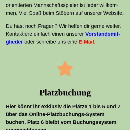
ori­en­tier­ten Mann­schafts­spie­ler ist jeder will­kom­
men. Viel Spaß beim Stö­bern auf unse­rer Website.
Du hast noch Fra­gen? Wir hel­fen dir ger­ne wei­ter.
Kon­tak­tie­re ein­fach einen unse­rer
Vor­stands­mit­
glie­der
oder schrei­be uns eine
E‑Mail
.
Platz­bu­chung
Hier könnt ihr exklu­siv die Plät­ze 1 bis 5 und 7
über das Online-Platz­bu­chungs-Sys­tem
buchen. Platz 6 bleibt vom Buchungs­sys­tem