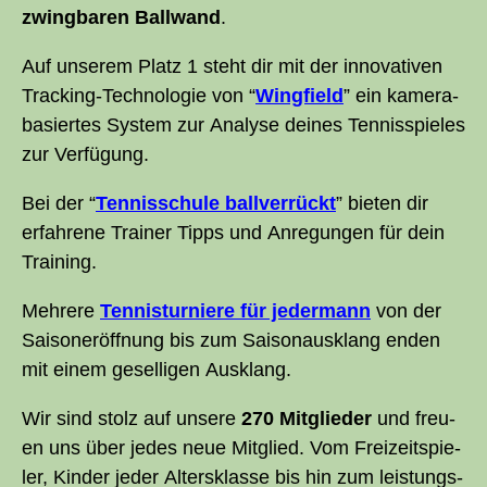
zwing­ba­ren Ball­wand
.
Auf unse­rem Platz 1 steht dir mit der inno­va­ti­ven
Track­ing-Tech­no­lo­gie von “
Wing­field
” ein kame­ra­
ba­sier­tes Sys­tem zur Ana­ly­se dei­nes Ten­nis­spie­les
zur Verfügung.
Bei der “
Ten­nis­schu­le ball­ver­rückt
” bie­ten dir
erfah­re­ne Trai­ner Tipps und Anre­gun­gen für dein
Training.
Meh­re­re
Ten­nis­tur­nie­re für jeder­mann
von der
Sai­son­er­öff­nung bis zum Sai­son­aus­klang enden
mit einem gesel­li­gen Ausklang.
Wir sind stolz auf unse­re
270 Mit­glieder
und freu­
en uns über jedes neue Mit­glied. Vom Frei­zeit­spie­
ler, Kin­der jeder Alters­klas­se bis hin zum leis­tungs­