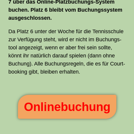
7 über das Online-Platz­bu­chungs-Sys­tem
buchen. Platz 6 bleibt vom Buchungs­sys­tem
ausgeschlossen.
Da Platz 6 unter der Woche für die Ten­nis­schu­le
zur Ver­fü­gung steht, wird er nicht im Buchungs­
tool ange­zeigt, wenn er aber frei sein soll­te,
könnt ihr natür­lich dar­auf spie­len (dann ohne
Buchung). Alle Buchungs­re­geln, die es für Court­
boo­king gibt, blei­ben erhalten.
Online­buchung