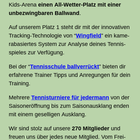
Kids-Are­na
einen All-Wet­ter-Platz mit einer
unbe­zwing­ba­ren Ball­wand
.
Auf unse­rem Platz 1 steht dir mit der inno­va­ti­ven
Track­ing-Tech­no­lo­gie von “
Wing­field
” ein kame­
ra­ba­sier­tes Sys­tem zur Ana­ly­se dei­nes Ten­nis­
spie­les zur Verfügung.
Bei der “
Ten­nis­schu­le ball­ver­rückt
” bie­ten dir
erfah­re­ne Trai­ner Tipps und Anre­gun­gen für dein
Training.
Meh­re­re
Ten­nis­tur­nie­re für jeder­mann
von der
Sai­son­er­öff­nung bis zum Sai­son­aus­klang enden
mit einem gesel­li­gen Ausklang.
Wir sind stolz auf unse­re
270 Mit­glieder
und
freu­en uns über jedes neue Mit­glied. Vom Frei­