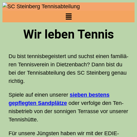
Wir leben Tennis
Du bist ten­nis­be­geis­tert und suchst einen fami­liä­
ren Ten­nis­ver­ein in Diet­zen­bach? Dann bist du
bei der Tennis­abteilung des
SC
Stein­berg genau
richtig.
Spie­le auf einen unse­rer
sie­ben bes­tens
gepfleg­ten Sand­plät­ze
oder ver­fol­ge den Ten­
nis­be­trieb von der son­ni­gen Ter­ras­se vor unse­rer
Tennishütte.
Für unse­re Jüngs­ten haben wir mit der EDIE-