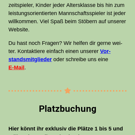
zeit­spie­ler, Kin­der jeder Alters­klas­se bis hin zum
leis­tungs­ori­en­tier­ten Mann­schafts­spie­ler ist jeder
will­kom­men. Viel Spaß beim Stö­bern auf unse­rer
Website.
Du hast noch Fra­gen? Wir hel­fen dir ger­ne wei­
ter. Kon­tak­tie­re ein­fach einen unse­rer
Vor­
stands­mit­glie­der
oder schrei­be uns eine
E‑Mail
.
Platz­bu­chung
Hier könnt ihr exklu­siv die Plät­ze 1 bis 5 und