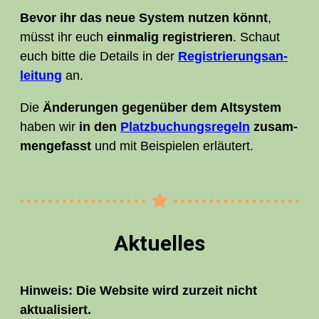
Bevor ihr das neue Sys­tem nut­zen könnt
,
müsst ihr euch
ein­ma­lig regis­trie­ren
. Schaut
euch bit­te die Details in der
Regis­trie­rungs­an­
lei­tung
an.
Die
Ände­run­gen gegen­über dem Alt­sys­tem
haben wir
in den
Platz­bu­chungs­re­geln
zusam­
men­ge­fasst
und mit Bei­spie­len erläutert.
Aktu­el­les
Hin­weis: Die Web­site wird zur­zeit nicht
aktualisiert.