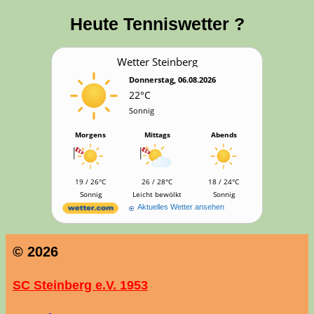
Heu­te Tenniswetter ?
Wet­ter Steinberg
Donnerstag, 06.08.2026
22°C
Sonnig
Morgens
Mittags
Abends
19 / 26°C
26 / 28°C
18 / 24°C
Sonnig
Leicht bewölkt
Sonnig
Aktuelles Wetter ansehen
© 2026
SC Steinberg e.V. 1953