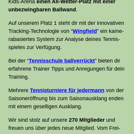
Kids-Are­na
einen All-Wet­ter-Platz mit einer
unbe­zwing­ba­ren Ball­wand
.
Auf unse­rem Platz 1 steht dir mit der inno­va­ti­ven
Track­ing-Tech­no­lo­gie von “
Wing­field
” ein kame­
ra­ba­sier­tes Sys­tem zur Ana­ly­se dei­nes Ten­nis­
spie­les zur Verfügung.
Bei der “
Ten­nis­schu­le ball­ver­rückt
” bie­ten dir
erfah­re­ne Trai­ner Tipps und Anre­gun­gen für dein
Training.
Meh­re­re
Ten­nis­tur­nie­re für jeder­mann
von der
Sai­son­er­öff­nung bis zum Sai­son­aus­klang enden
mit einem gesel­li­gen Ausklang.
Wir sind stolz auf unse­re
270 Mit­glieder
und
freu­en uns über jedes neue Mit­glied. Vom Frei­