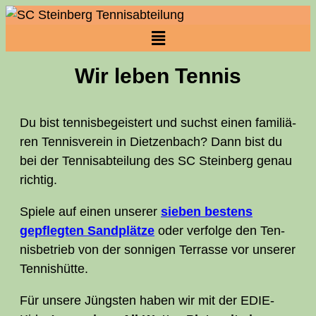
Wir leben Tennis
Du bist ten­nis­be­geis­tert und suchst einen fami­liä­
ren Ten­nis­ver­ein in Diet­zen­bach? Dann bist du
bei der Tennis­abteilung des
SC
Stein­berg genau
richtig.
Spie­le auf einen unse­rer
sie­ben bes­tens
gepfleg­ten Sand­plät­ze
oder ver­fol­ge den Ten­
nis­be­trieb von der son­ni­gen Ter­ras­se vor unse­rer
Tennishütte.
Für unse­re Jüngs­ten haben wir mit der EDIE-