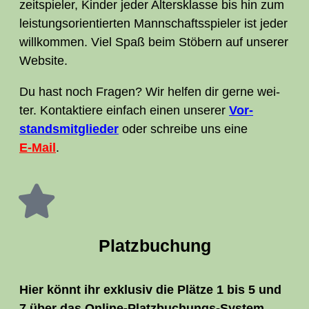
zeit­spie­ler, Kin­der jeder Alters­klas­se bis hin zum
leis­tungs­ori­en­tier­ten Mann­schafts­spie­ler ist jeder
will­kom­men. Viel Spaß beim Stö­bern auf unse­rer
Website.
Du hast noch Fra­gen? Wir hel­fen dir ger­ne wei­
ter. Kon­tak­tie­re ein­fach einen unse­rer
Vor­
stands­mit­glie­der
oder schrei­be uns eine
E‑Mail
.
Platz­bu­chung
Hier könnt ihr exklu­siv die Plät­ze 1 bis 5 und
7 über das Online-Platz­bu­chungs-Sys­tem