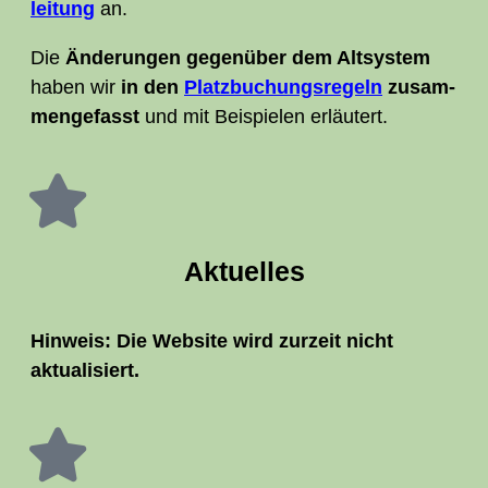
lei­tung
an.
Die
Ände­run­gen gegen­über dem Alt­sys­tem
haben wir
in den
Platz­bu­chungs­re­geln
zusam­
men­ge­fasst
und mit Bei­spie­len erläutert.
Aktu­el­les
Hin­weis: Die Web­site wird zur­zeit nicht
aktualisiert.