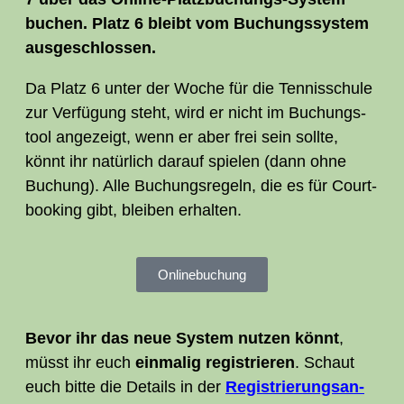
buchen. Platz 6 bleibt vom Buchungs­sys­tem
ausgeschlossen.
Da Platz 6 unter der Woche für die Ten­nis­schu­le
zur Ver­fü­gung steht, wird er nicht im Buchungs­
tool ange­zeigt, wenn er aber frei sein soll­te,
könnt ihr natür­lich dar­auf spie­len (dann ohne
Buchung). Alle Buchungs­re­geln, die es für Court­
boo­king gibt, blei­ben erhalten.
Online­buchung
Bevor ihr das neue Sys­tem nut­zen könnt
,
müsst ihr euch
ein­ma­lig regis­trie­ren
. Schaut
euch bit­te die Details in der
Regis­trie­rungs­an­