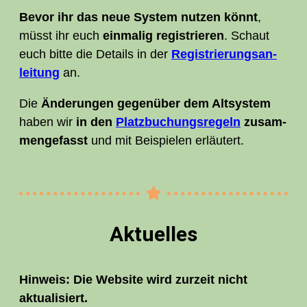
Bevor ihr das neue Sys­tem nut­zen könnt
,
müsst ihr euch
ein­ma­lig regis­trie­ren
. Schaut
euch bit­te die Details in der
Regis­trie­rungs­an­
lei­tung
an.
Die
Ände­run­gen gegen­über dem Alt­sys­tem
haben wir
in den
Platz­bu­chungs­re­geln
zusam­
men­ge­fasst
und mit Bei­spie­len erläutert.
Aktu­el­les
Hin­weis: Die Web­site wird zur­zeit nicht
aktualisiert.