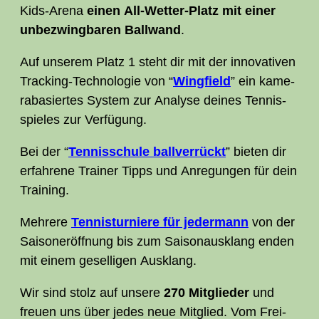
Kids-Are­na
einen All-Wet­ter-Platz mit einer
unbe­zwing­ba­ren Ball­wand
.
Auf unse­rem Platz 1 steht dir mit der inno­va­ti­ven
Track­ing-Tech­no­lo­gie von “
Wing­field
” ein kame­
ra­ba­sier­tes Sys­tem zur Ana­ly­se dei­nes Ten­nis­
spie­les zur Verfügung.
Bei der “
Ten­nis­schu­le ball­ver­rückt
” bie­ten dir
erfah­re­ne Trai­ner Tipps und Anre­gun­gen für dein
Training.
Meh­re­re
Ten­nis­tur­nie­re für jeder­mann
von der
Sai­son­er­öff­nung bis zum Sai­son­aus­klang enden
mit einem gesel­li­gen Ausklang.
Wir sind stolz auf unse­re
270 Mit­glieder
und
freu­en uns über jedes neue Mit­glied. Vom Frei­