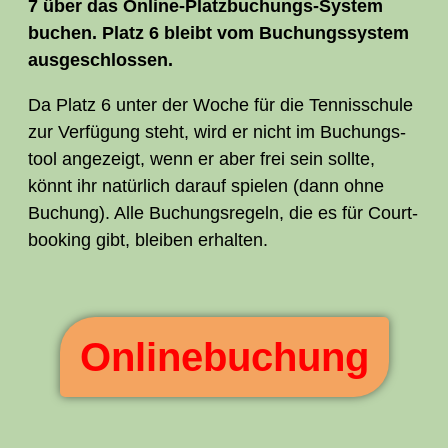
7 über das Online-Platz­bu­chungs-Sys­tem
buchen. Platz 6 bleibt vom Buchungs­sys­tem
ausgeschlossen.
Da Platz 6 unter der Woche für die Ten­nis­schu­le
zur Ver­fü­gung steht, wird er nicht im Buchungs­
tool ange­zeigt, wenn er aber frei sein soll­te,
könnt ihr natür­lich dar­auf spie­len (dann ohne
Buchung). Alle Buchungs­re­geln, die es für Court­
boo­king gibt, blei­ben erhalten.
Online­buchung