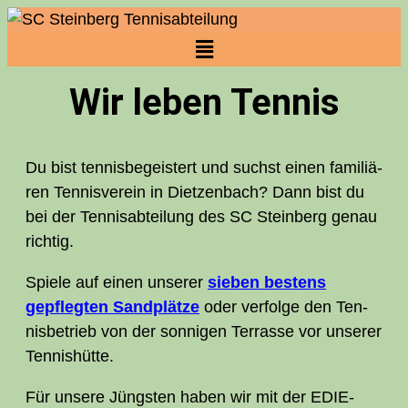
Wir leben Tennis
Du bist ten­nis­be­geis­tert und suchst einen fami­liä­
ren Ten­nis­ver­ein in Diet­zen­bach? Dann bist du
bei der Tennis­abteilung des
SC
Stein­berg genau
richtig.
Spie­le auf einen unse­rer
sie­ben bes­tens
gepfleg­ten Sand­plät­ze
oder ver­fol­ge den Ten­
nis­be­trieb von der son­ni­gen Ter­ras­se vor unse­rer
Tennishütte.
Für unse­re Jüngs­ten haben wir mit der EDIE-