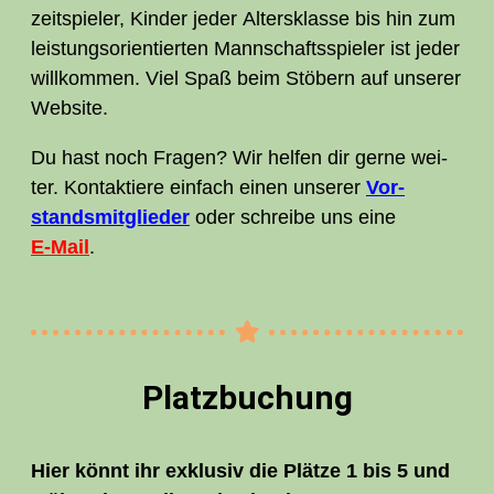
zeit­spie­ler, Kin­der jeder Alters­klas­se bis hin zum
leis­tungs­ori­en­tier­ten Mann­schafts­spie­ler ist jeder
will­kom­men. Viel Spaß beim Stö­bern auf unse­rer
Website.
Du hast noch Fra­gen? Wir hel­fen dir ger­ne wei­
ter. Kon­tak­tie­re ein­fach einen unse­rer
Vor­
stands­mit­glie­der
oder schrei­be uns eine
E‑Mail
.
Platz­bu­chung
Hier könnt ihr exklu­siv die Plät­ze 1 bis 5 und